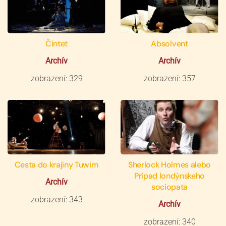
Čintet
Absolvent
Archív
Archív
zobrazení: 329
zobrazení: 357
Cesta do krajiny Tuwim
Sherlock Holmes alebo
Prípad londýnskeho
Archív
sociopata
zobrazení: 343
Archív
zobrazení: 340