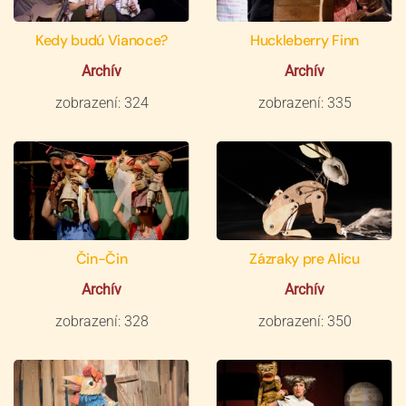
Kedy budú Vianoce?
Huckleberry Finn
Archív
Archív
zobrazení: 324
zobrazení: 335
Čin-Čin
Zázraky pre Alicu
Archív
Archív
zobrazení: 328
zobrazení: 350