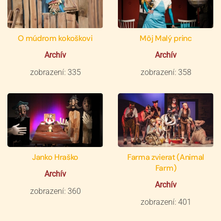
O múdrom kokoškovi
Môj Malý princ
Archív
Archív
zobrazení: 335
zobrazení: 358
Janko Hraško
Farma zvierat (Animal
Farm)
Archív
Archív
zobrazení: 360
zobrazení: 401