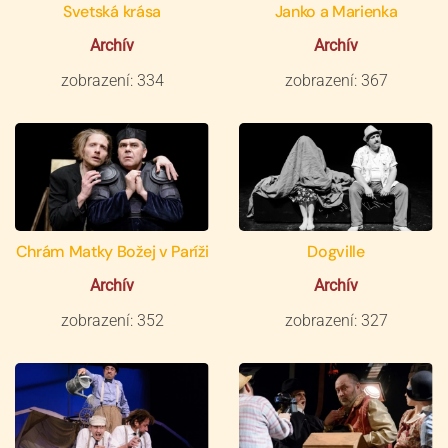
Svetská krása
Janko a Marienka
Archív
Archív
zobrazení: 334
zobrazení: 367
Chrám Matky Božej v Paríži
Dogville
Archív
Archív
zobrazení: 352
zobrazení: 327