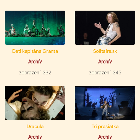
Deti kapitána Granta
Solitaire.sk
Archív
Archív
zobrazení: 332
zobrazení: 345
Dracula
Tri prasiatka
Archív
Archív