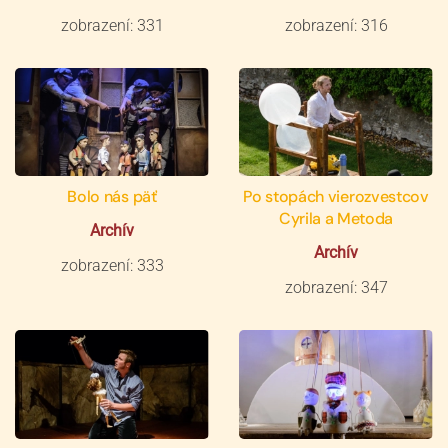
zobrazení: 331
zobrazení: 316
Bolo nás päť
Po stopách vierozvestcov
Cyrila a Metoda
Archív
Archív
zobrazení: 333
zobrazení: 347