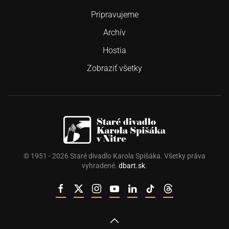
Pripravujeme
Archív
Hostia
Zobraziť všetky
© 1951 -
2026
Staré divadlo Karola Spišáka. Všetky práva
vyhradené.
dbart.sk
.