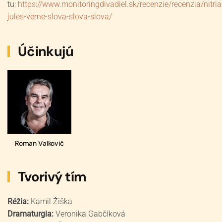
tu:
https://www.monitoringdivadiel.sk/recenzie/recenzia/nitri
jules-verne-slova-slova-slova/
Účinkujú
Roman Valkovič
Tvorivý tím
Réžia:
Kamil Žiška
Dramaturgia:
Veronika Gabčíková