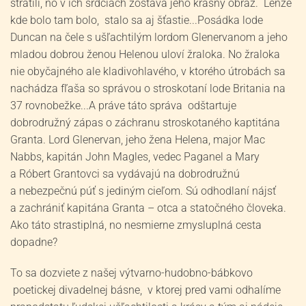
stratili, no v ich srdciach zostáva jeho krásny obraz. Lenže
kde bolo tam bolo, stalo sa aj šťastie...Posádka lode
Duncan na čele s ušľachtilým lordom Glenervanom a jeho
mladou dobrou ženou Helenou uloví žraloka. No žraloka
nie obyčajného ale kladivohlavého, v ktorého útrobách sa
nachádza fľaša so správou o stroskotaní lode Britania na
37 rovnobežke...A práve táto správa odštartuje
dobrodružný zápas o záchranu stroskotaného kaptitána
Granta. Lord Glenervan, jeho žena Helena, major Mac
Nabbs, kapitán John Magles, vedec Paganel a Mary
a Róbert Grantovci sa vydávajú na dobrodružnú
a nebezpečnú púť s jediným cieľom. Sú odhodlaní nájsť
a zachrániť kapitána Granta – otca a statočného človeka.
Ako táto strastiplná, no nesmierne zmysluplná cesta
dopadne?
To sa dozviete z našej výtvarno-hudobno-bábkovo
poetickej divadelnej básne, v ktorej pred vami odhalíme