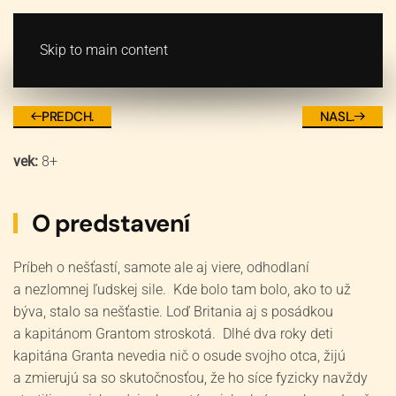
VSTUPENKY
MENU
Skip to main content
Deti kapitána Granta
PREDCH.
NASL.
vek:
8+
O predstavení
Príbeh o nešťastí, samote ale aj viere, odhodlaní
a nezlomnej ľudskej sile. Kde bolo tam bolo, ako to už
býva, stalo sa nešťastie. Loď Britania aj s posádkou
a kapitánom Grantom stroskotá. Dlhé dva roky deti
kapitána Granta nevedia nič o osude svojho otca, žijú
a zmierujú sa so skutočnosťou, že ho síce fyzicky navždy