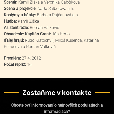
Scenár:
Kamil Žiška a Veronika Gabčíková
Scéna a projekcie:
Naďa Salbotová a.h.
Kostýmy a bábky:
Barbora Rajčanová a.h.
Hudba:
Kamil Žiška
Asistent réžie:
Roman Valkovič
Obsadenie:
Kapitán Grant:
Ján Hrmo
ďalej hrajú:
Rudo Kratochvíl, Miloš Kusenda, Katarína
Petrusová a Roman Valkovič
Premiéra:
27.4. 2012
Počet repríz:
16
Zostaňme v kontakte
Chcete byť informovaní o najnovších podujatiach a
informáciách?