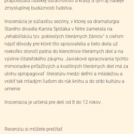
prapodstatu ľudskej ušľachtilosti a krásy a tým aj nádeje
zmysluplnej budúcnosti ľudstva.
Inscenácia je súčasťou sezóny, v ktorej sa dramaturgia
Starého divadla Karola Spišáka v Nitre zamerala na
„rehabilitáciu tzv. pokleslých literárnych žánrov“ s cieľom
nájsť dôvody pre ktoré títo spisovatelia a tieto diela už
niekoľko storočí patria do klenotnice literárnych diel a na
výslnie čitateľského záujmu. Javiskové spracovania týchto
mimoriadne príťažlivých a kvalitných literárnych diel má za
úlohu spropagovať literatúru medzi deťmi a mládežou a
vrátiť tak mladým ľuďom do rúk knihu a do sŕdc kultúru a
umenie.
Inscenácia je určená pre deti od 8 do 12 rokov .
Recenziu si môžete prečítať