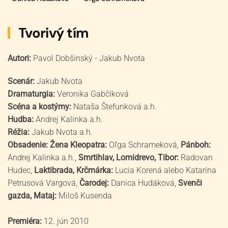
Tvorivý tím
Autori:
Pavol Dobšinský - Jakub Nvota
Scenár:
Jakub Nvota
Dramaturgia:
Veronika Gabčíková
Scéna a kostýmy:
Nataša Štefunková a.h.
Hudba:
Andrej Kalinka a.h.
Réžia:
Jakub Nvota a.h.
Obsadenie: Žena Kleopatra:
Oľga Schrameková,
Pánboh:
Andrej Kalinka a.h.,
Smrtihlav, Lomidrevo, Tibor:
Radovan
Hudec,
Laktibrada, Krčmárka:
Lucia Korená alebo Katarína
Petrusová Vargová,
Čarodej:
Danica Hudáková,
Svenči
gazda, Mataj:
Miloš Kusenda
Premiéra:
12. jún 2010