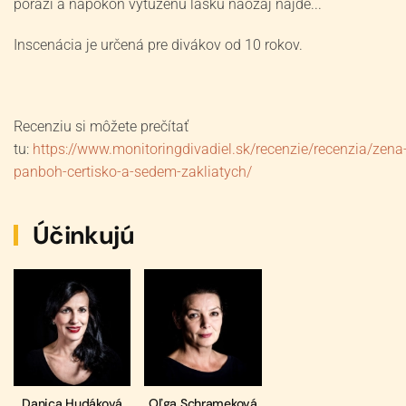
porazí a napokon vytúženú lásku naozaj nájde...
Inscenácia je určená pre divákov od 10 rokov.
Recenziu si môžete prečítať
tu:
https://www.monitoringdivadiel.sk/recenzie/recenzia/zena
panboh-certisko-a-sedem-zakliatych/
Účinkujú
Danica Hudáková
Oľga Schrameková