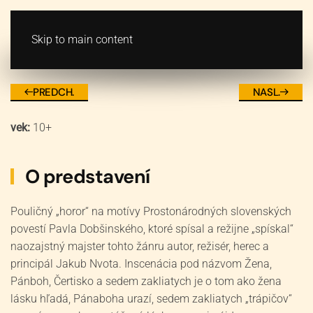
VSTUPENKY
MENU
Skip to main content
Žena, Pánboh, Čertisko a sede
PREDCH.
NASL.
vek:
10+
O predstavení
Pouličný „horor“ na motívy Prostonárodných slovenských
povestí Pavla Dobšinského, ktoré spísal a režijne „spískal“
naozajstný majster tohto žánru autor, režisér, herec a
principál Jakub Nvota. Inscenácia pod názvom Žena,
Pánboh, Čertisko a sedem zakliatych je o tom ako žena
lásku hľadá, Pánaboha urazí, sedem zakliatych „trápičov“