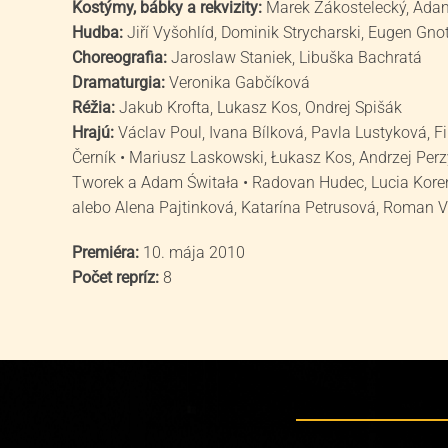
Kostýmy, bábky a rekvizity:
Marek Zákostelecký, Adam
Hudba:
Jiří Vyšohlíd, Dominik Strycharski, Eugen Gno
Choreografia:
Jaroslaw Staniek, Libuška Bachratá
Dramaturgia:
Veronika Gabčíková
Réžia:
Jakub Krofta, Lukasz Kos, Ondrej Spišák
Hrajú:
Václav Poul, Ivana Bílková, Pavla Lustyková, Fi
Černík • Mariusz Laskowski, Łukasz Kos, Andrzej Per
Tworek a Adam Świtała • Radovan Hudec, Lucia Koren
alebo Alena Pajtinková, Katarína Petrusová, Roman Va
Premiéra:
10. mája 2010
Počet repríz:
8