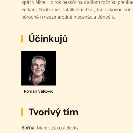
opäť v Nitre – o rok neskôr na ďalšom ročníku prehliad
Setkání, Spotkanie, Találkozás tzv. „Jánošíkovou sobo
národné i medzinárodná inscenácia Jánošík.
Účinkujú
Roman Valkovič
Tvorivý tím
Scéna:
Marek Zákostelecký