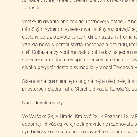
Spišáka v Nitre, ktorého cieľom bol vznik medzinárodn
Jánošík.
Všetky tri divadlá priniesli do Terchovej vlastné, už
náročným výberom vyselektovali scény rozprávajúce j
ucelený obraz o živote tohto hrdinu nazeraný troma 
Vznikla nová, v poradí štvrtá, inscenácia projektu, 
cieľ. Dokázala vytvoriť mozaiku pohľadov na jednu o
špecifické atribúty troch spriatelených stredoeurópsk
diváka prvýkrát dostala symbolicky v obci Terchová –
Slávnostná premiéra tejto originálnej a ojedinelej in
priestoroch Štúdia Tatra Starého divadla Karola Spišá
Nasledovali reprízy:
Vo Varšave 2x,, v Hradci Králové 2x,, v Poznani 1x,, v 
odbornej i diváckej verejnosti pravidelne rezonovala 
symbolicky sme sa rozhodli uzavrieť tento mimoriadn