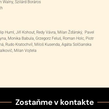
 Walny, Szilárd Boráros
th
lip Huml, Jiří Kohout, Redy Vávra, Milan Žďárský, Pavel
zyna, Monika Babula, Grzegorz Feluś, Roman Holc, Piotr
á, Rudo Kratochvíl, Miloš Kusenda, Agáta Solčianska
lkovič, Milan Vojtela
Zostaňme v kontakte