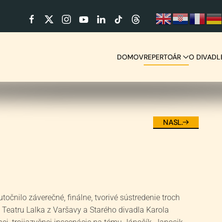
DOMOV
REPERTOÁR
O DIVADL
Jánošík, Janosik, Jánošík
NASL.
točnilo záverečné, finálne, tvorivé sústredenie troch
, Teatru Lalka z Varšavy a Starého divadla Karola