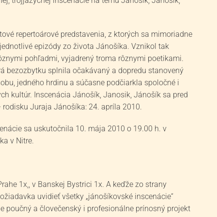
ej, trojjazyčnej inscenácie na tému Jánošík, Janosik,
 hotové repertoárové predstavenia, z ktorých sa mimoriadne
ednotlivé epizódy zo života Jánošíka. Vznikol tak
rôznymi pohľadmi, vyjadrený troma rôznymi poetikami.
ktorá bezozbytku splnila očakávaný a dopredu stanovený
sobu, jedného hrdinu a súčasne podčiarkla spoločné i
ych kultúr. Inscenácia Jánošík, Janosik, Jánošík sa pred
 rodisku Juraja Jánošíka: 24. apríla 2010.
scenácie sa uskutočnila 10. mája 2010 o 19.00 h. v
ka v Nitre.
Prahe 1x,, v Banskej Bystrici 1x. A keďže zo strany
požiadavka uvidieť všetky „jánošíkovské inscenácie“
e poučný a človečenský i profesionálne prínosný projekt