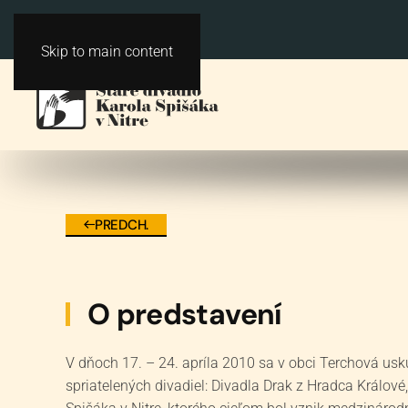
Skip to main content
PREDCH.
O predstavení
V dňoch 17. – 24. apríla 2010 sa v obci Terchová usku
spriatelených divadiel: Divadla Drak z Hradca Králové