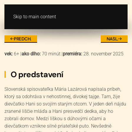
VSTUPENKY
MENU
Skip to main content
Líška s dúhovými očami
PREDCH.
NASL.
vek:
6+
|
ako dlho:
70 minút
|
premiéra:
28. november 2025
O predstavení
Slovenská spisovateľka Mária Lazárová napísala príbeh,
ktorý sa odohráva v nehostinnej, divokej tajge. Tam, žije
dievčatko Hani so svojím starým otcom. V jeden deň nájdu
zranené líščie mláďa a Hani presvedčí dedka, aby ho
zobrali domov. Medzi líškou s dúhovými očami a
dievčatkom vznikne silné priateľské puto. Nevšedné