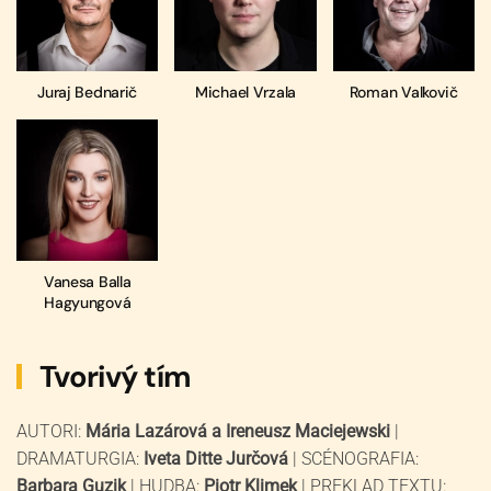
Juraj Bednarič
Michael Vrzala
Roman Valkovič
Vanesa Balla
Hagyungová
Tvorivý tím
AUTORI:
Mária Lazárová a Ireneusz Maciejewski
|
DRAMATURGIA:
Iveta Ditte Jurčová
| SCÉNOGRAFIA:
Barbara Guzik
| HUDBA:
Piotr Klimek
| PREKLAD TEXTU: