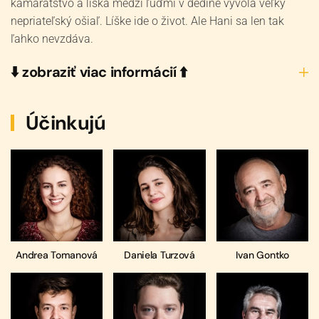
kamarátstvo a líška medzi ľuďmi v dedine vyvolá veľký
nepriateľský ošiaľ. Líške ide o život. Ale Hani sa len tak
ľahko nevzdáva.
⬇️ zobraziť viac informácií ⬆️
Účinkujú
Andrea Tomanová
Daniela Turzová
Ivan Gontko