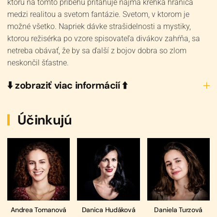
ktorú na tomto príbehu priťahuje najmä krehká hranica
medzi realitou a svetom fantázie. Svetom, v ktorom je
možné všetko. Napriek dávke strašidelnosti a mystiky,
ktorou režisérka po vzore spisovateľa divákov zahŕňa, sa
netreba obávať, že by sa ďalší z bojov dobra so zlom
neskončil šťastne.
⬇️ zobraziť viac informácií ⬆️
Účinkujú
Andrea Tomanová
Danica Hudáková
Daniela Turzová