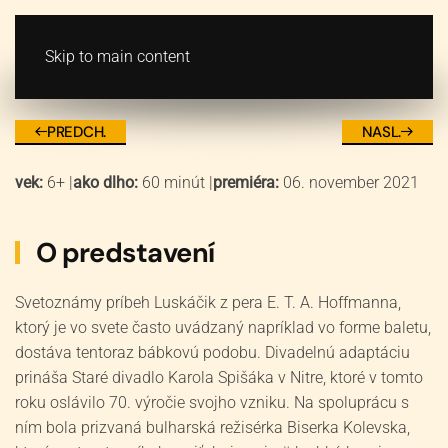
VSTUPENKY
MENU
Skip to main content
Luskáčik
PREDCH.
NASL.
vek:
6+
|
ako dlho:
60 minút
|
premiéra:
06. november 2021
O predstavení
Svetoznámy príbeh Luskáčik z pera E. T. A. Hoffmanna,
ktorý je vo svete často uvádzaný napríklad vo forme baletu,
dostáva tentoraz bábkovú podobu. Divadelnú adaptáciu
prináša Staré divadlo Karola Spišáka v Nitre, ktoré v tomto
roku oslávilo 70. výročie svojho vzniku. Na spoluprácu s
ním bola prizvaná bulharská režisérka Biserka Kolevska,