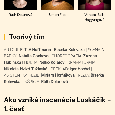
Rúth Dolanová
Simon Fico
Vanesa Balla
Hagyungová
Tvorivý tím
AUTORI:
E. T. A Hoffmann - Biserka Kolevska
| SCÉNA A
BÁBKY:
Natalia Gocheva
| CHOREOGRAFIA:
Zuzana
Hubinská
| HUDBA:
Nelko Kolarov
| DRAMATURGIA:
Nikoleta Hvizd Tužinská
| PREKLAD:
Igor Hochel
|
ASISTENTKA RÉŽIE:
Miriam Horňáková
| RÉŽIA:
Biserka
Kolevska
| INŠPÍCIA:
Rúth Dolanová
Ako vzniká inscenácia Luskáčik -
1. časť