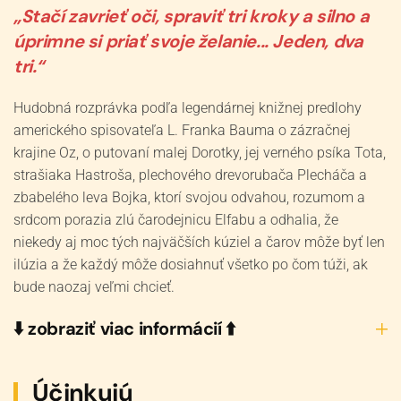
„Stačí zavrieť oči, spraviť tri kroky a silno a
úprimne si priať svoje želanie... Jeden, dva
tri.“
Hudobná rozprávka podľa legendárnej knižnej predlohy
amerického spisovateľa L. Franka Bauma o zázračnej
krajine Oz, o putovaní malej Dorotky, jej verného psíka Tota,
strašiaka Hastroša, plechového drevorubača Plecháča a
zbabelého leva Bojka, ktorí svojou odvahou, rozumom a
srdcom porazia zlú čarodejnicu Elfabu a odhalia, že
niekedy aj moc tých najväčších kúziel a čarov môže byť len
ilúzia a že každý môže dosiahnuť všetko po čom túži, ak
bude naozaj veľmi chcieť.
⬇️ zobraziť viac informácií ⬆️
Účinkujú