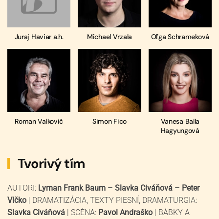
Juraj Haviar a.h.
Michael Vrzala
Oľga Schrameková
Roman Valkovič
Simon Fico
Vanesa Balla
Hagyungová
Tvorivý tím
AUTORI:
Lyman Frank Baum – Slavka Civáňová – Peter
Vlčko
| DRAMATIZÁCIA, TEXTY PIESNÍ, DRAMATURGIA:
Slavka Civáňová
| SCÉNA:
Pavol Andraško
| BÁBKY A