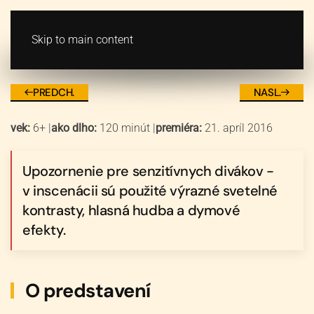
VSTUPENKY
MENU
Skip to main content
Čarodejník z krajiny OZ
PREDCH.
NASL.
vek:
6+
|
ako dlho:
120 minút
|
premiéra:
21. apríl 2016
Upozornenie pre senzitívnych divákov -
v inscenácii sú použité výrazné svetelné
kontrasty, hlasná hudba a dymové
efekty.
O predstavení