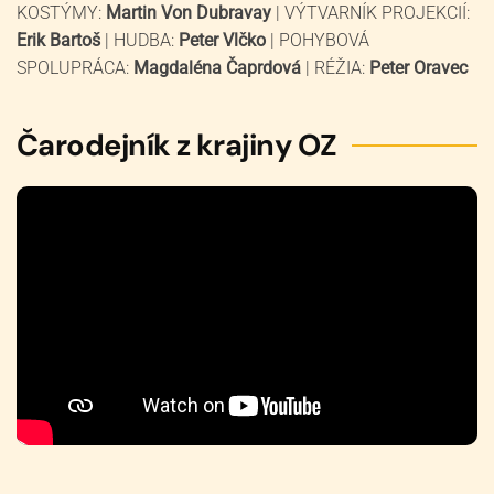
KOSTÝMY:
Martin Von Dubravay
| VÝTVARNÍK PROJEKCIÍ:
Erik Bartoš
| HUDBA:
Peter Vlčko
| POHYBOVÁ
SPOLUPRÁCA:
Magdaléna Čaprdová
| RÉŽIA:
Peter Oravec
Čarodejník z krajiny OZ